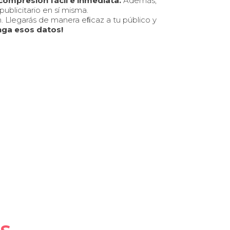
 compresión fácil e inmediata.
Además,
ublicitario en sí misma.
n. Llegarás de manera eﬁcaz a tu público y
ga esos datos!