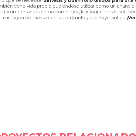
 lo que se necesite.
Síntesis y buen rollo unidos para una
ambién tiene vida propia pudiéndose utilizar como un anuncio p
s tan importantes como complejos, la infografía es la solució
s tu imagen de marca como con la infografía Skymantics.
¡Ven