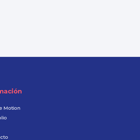
mación
e Motion
lio
cto