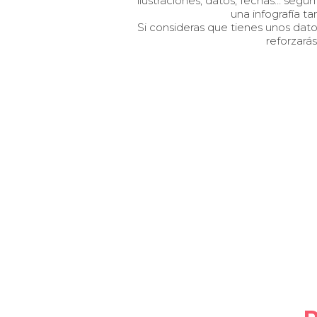
ilustraciones, datos, fechas… según
una infografía t
Si consideras que tienes unos dato
reforzará