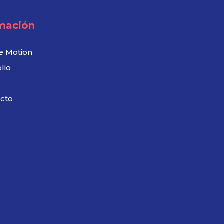
mación
e Motion
lio
cto