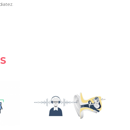
diatez.
S