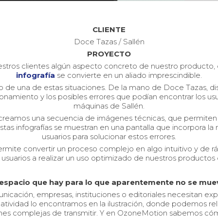
CLIENTE
Doce Tazas / Sallén
PROYECTO
ros clientes algún aspecto concreto de nuestro producto, o b
infografía
se convierte en un aliado imprescindible.
 de una de estas situaciones. De la mano de Doce Tazas, dis
cionamiento y los posibles errores que podían encontrar los u
máquinas de Sallén.
ial creamos una secuencia de imágenes técnicas, que permiten 
tas infografías se muestran en una pantalla que incorpora la 
usuarios para solucionar estos errores.
permite convertir un proceso complejo en algo intuitivo y de 
 usuarios a realizar un uso optimizado de nuestros productos o
 espacio que hay para lo que aparentemente no se mue
cación, empresas, instituciones o editoriales necesitan exp
eatividad lo encontramos en la ilustración, donde podemos re
ones complejas de transmitir. Y en OzoneMotion sabemos cóm