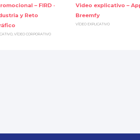
romocional – FIRD ·
Video explicativo – Ap
dustria y Reto
Breemfy
VÍDEO EXPLICATIVO
áfico
ICATIVO
,
VÍDEO CORPORATIVO